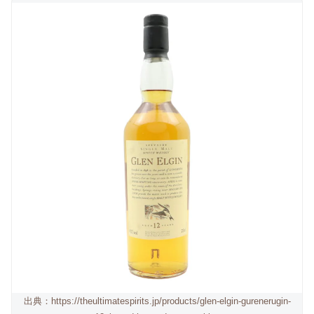
出典：https://theultimatespirits.jp/products/glen-elgin-gurenerugin-