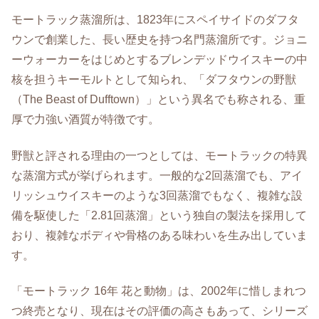
モートラック蒸溜所は、1823年にスペイサイドのダフタ
ウンで創業した、長い歴史を持つ名門蒸溜所です。ジョニ
ーウォーカーをはじめとするブレンデッドウイスキーの中
核を担うキーモルトとして知られ、「ダフタウンの野獣
（The Beast of Dufftown）」という異名でも称される、重
厚で力強い酒質が特徴です。
野獣と評される理由の一つとしては、モートラックの特異
な蒸溜方式が挙げられます。一般的な2回蒸溜でも、アイ
リッシュウイスキーのような3回蒸溜でもなく、複雑な設
備を駆使した「2.81回蒸溜」という独自の製法を採用して
おり、複雑なボディや骨格のある味わいを生み出していま
す。
「モートラック 16年 花と動物」は、2002年に惜しまれつ
つ終売となり、現在はその評価の高さもあって、シリーズ