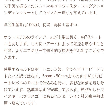
て手腕を振るったジム・マキューワン氏が、プロダクショ
ンディレクターとしてウイスキー造りを支えています。
年間生産量は100万ℓ。初留、再留１基ずつ。
ポットスチルのラインアームが非常に長く、約7.3メート
ルもあります。この長いアームによって還流を増やすこと
可能。よりエステリーで個性的な原酒を生み出すことがで
きます。
使用するモルトはポートエレン製。全てヘビリーピーテッ
ドという訳ではなく、5ppm～50ppmまでのさまざまなピ
ートレベルのモルトで仕込みを行い、多彩な原酒を造り分
けています。熟成庫はまだ完成しておらず、樽詰めしたウ
イスキーはグラスゴーにあるハンターレイン社の集中熟成
庫へ運んでいます。