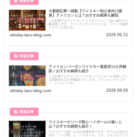
※最新記事へ移動【ウイスキー初心者向け講
座】アメリカンとは？おすすめ銘柄も解説
この記事ではアメリカンウイスキーについて初心者向けに
解説致します。アメリカンウイスキーとは、アメリカ連邦
アルコール法に従...
2026.05.21
whisky-taru-blog.com
アメリカンバーボンウイスキー蒸留所12か所解
説！おすすめ銘柄も紹介
この記事ではアメリカンバーボンウイスキーを生産してい
る蒸留所を12か所解説いたします。アメリカンウイスキ
ー、とくにバーボ...
2026.08.05
whisky-taru-blog.com
ウイスキーのソーダ割とハイボールの違いと
は？おすすめ銘柄も紹介！
ウイスキーの楽しみ方は多種多様ですが、中でも人気のな
のが「ソーダ割」と「ハイボール」です。どちらもウイス