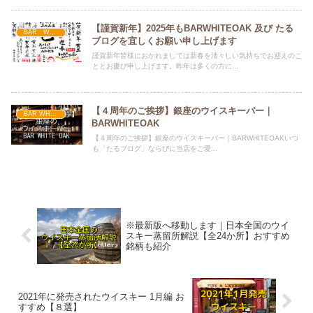
【謹賀新年】2025年もBARWHITEOAK 及び たる
BAR WHITE OAK
ブログを宜しくお願い申し上げます
謹賀新年皆様におかれましては新春を清々しい気持ちでお迎えのこ
ととお慶び申し上げます。昨年は多くの方に...
【４周年のご挨拶】銀座のウイスキーバー｜
BAR WHITE OAK からのお知らせ
BARWHITEOAK
【４周年のご挨拶】銀座のウイスキーバー｜BARWHITEOAKいつ
も「たるブログ」ならびに当店をご愛...
※最新版へ移動します｜日本全国のウイ
スキー蒸留所解説【全24か所】おすすめ
銘柄も紹介
2021年に発売されたウイスキー 1月編 お
すすめ【８選】