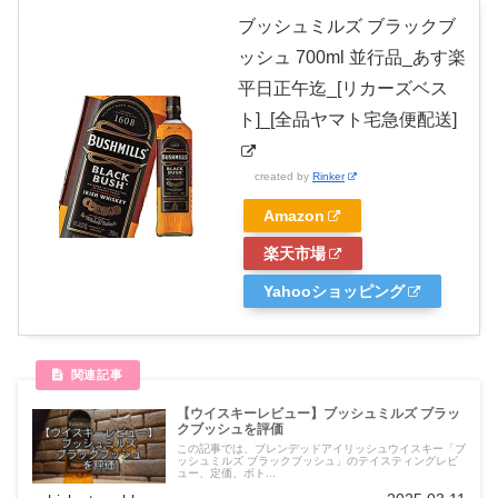
ブッシュミルズ ブラックブ
ッシュ 700ml 並行品_あす楽
平日正午迄_[リカーズベス
ト]_[全品ヤマト宅急便配送]
created by
Rinker
Amazon
楽天市場
Yahooショッピング
【ウイスキーレビュー】ブッシュミルズ ブラッ
クブッシュを評価
この記事では、ブレンデッドアイリッシュウイスキー「ブ
ッシュミルズ ブラックブッシュ」のテイスティングレビ
ュー、定価、ボト...