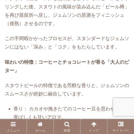
リングした後、スタウトの風味が染み込んだ「ビール樽」
を再び蒸留所へ戻し、ジェムソンの原酒をフィニッシュ
（後熟）させるのです。
この手間暇かかったプロセスが、スタンダードなジェムソ
ンにはない「深み」と「コク」をもたらしています。
味わいの特徴：コーヒーとチョコレートが香る「大人のビ
ター」
スタウトビールの特徴である芳醇な香りと、ジェムソンの
スムースさが絶妙に融合しています。
香り： カカオや挽きたてのコーヒー豆を思わせる、
香ばしくも甘いアロマ。
味わい： 口当たりは非常にクリーミー。ジェムソン
メニュー
ホーム
検索
トップ
サイドバー