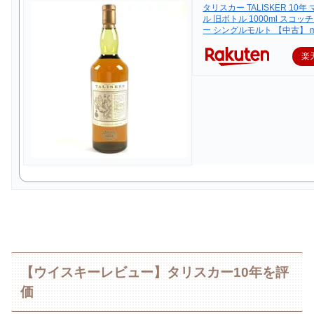
タリスカー TALISKER 10
ル 旧ボトル 1000ml スコ
ー シングルモルト 【中古】 m
楽
【ウイスキーレビュー】タリスカー10年を評
価