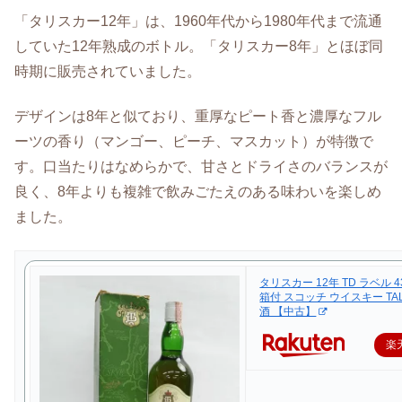
「タリスカー12年」は、1960年代から1980年代まで流通
していた12年熟成のボトル。「タリスカー8年」とほぼ同
時期に販売されていました。
デザインは8年と似ており、重厚なピート香と濃厚なフル
ーツの香り（マンゴー、ピーチ、マスカット）が特徴で
す。口当たりはなめらかで、甘さとドライさのバランスが
良く、8年よりも複雑で飲みごたえのある味わいを楽しめ
ました。
タリスカー 12年 TD ラベル 43
箱付 スコッチ ウイスキー TAL
酒 【中古】
楽