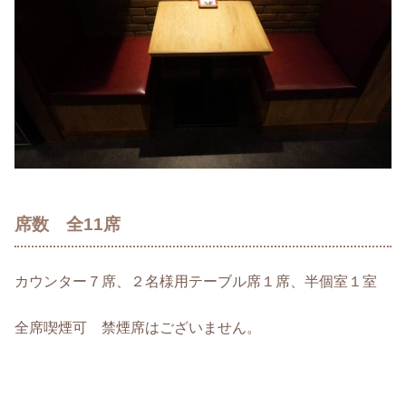
席数 全11席
カウンター７席、２名様用テーブル席１席、半個室１室
全席喫煙可 禁煙席はございません。