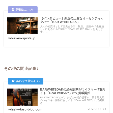
【インタビュー】銀座の上質なオーセンティッ
クバー「BAR WHITE OAK」
大人の社交場として歴史ある街、銀座。 銀座の「金春通
り」にあるビルの3階に「BAR WHITE OAK」はありま
す。 ...
whiskey-spirits.jp
その他の関連記事↓
BARWHITEOAKの紹介記事がウイスキー情報サ
イト「Dear WHISKY」にて掲載開始
BARWHITEOAKのインタビュー紹介記事が、日本最大級
のウイスキー情報総合サイト「Dear WHISKY」にて掲載
さ...
2023.09.30
whisky-taru-blog.com