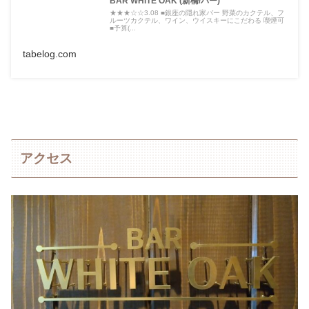
BAR WHITE OAK (新橋/バー)
★★★☆☆3.08 ■銀座の隠れ家バー 野菜のカクテル、フ
ルーツカクテル、ワイン、ウイスキーにこだわる 喫煙可
■予算(...
tabelog.com
アクセス