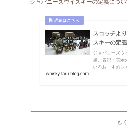
ジャパニーズウイスキーの定義につい
スコッチより
スキーの定
ジャパニーズウ
点、表記・表示
いるおすすめジャ
whisky-taru-blog.com
年４月１日から
ました。
も