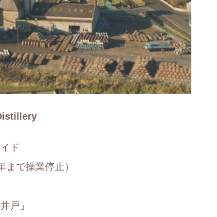
illery
サイド
65年まで操業停止）
の井戸」