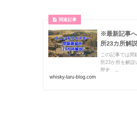
※最新記事
所23カ所解
この記事では閉
所23か所を解
歴史、...
whisky-taru-blog.com